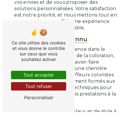
vos envies et de vous proposer des
solutions personnalisées. Votre satisfaction
est notre priorité, et nous mettons tout en
œuvre pour vous offrir une expérience
capillaire unique et agréable.
Un savoir-faire reconnu
Ce site utilise des cookies
et vous donne le contrôle
Avec des années d'expérience dans le
sur ceux que vous
domaine de la coiffure et de la coloration,
souhaitez activer
CREA'TIF bénéficie d'un savoir-faire
reconnu et apprécié par une clientèle
fidèle et satisfaite. Nos coiffeurs coloristes
Tout accepter
passionnés sont constamment formés aux
Tout refuser
dernières tendances et techniques pour
pouvoir vous proposer des prestations à la
Personnaliser
pointe de l'innovation.
Confiez vos envies de couleur et de style à
CREA'TIF, le coiffeur coloriste de référence
à Champlan, pour un résultat à la hauteur